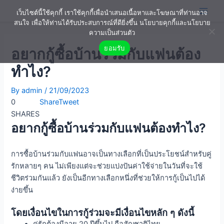
Skip
Post
Main
เว็บไซต์นี้ใช้คุกกี้ เราใช้คุกกี้เพื่อนำเสนอเนื้อหาและโฆษณาที่ท่านอาจ
to
navigation
สนใจ เพื่อให้ท่านได้รับประสบการณ์ที่ดียิ่งขึ้น นโยบายคุกกี้และนโยบาย
Men
content
ความเป็นส่วนตัว
ยอมรับ
อยากกู้ซื้อบ้านร่วมกับแฟนต้อง
ทำไง?
By
admin
/
21/09/2023
0
Share
Tweet
SHARES
อยากกู้ซื้อบ้านร่วมกับแฟนต้องทำไง?
การซื้อบ้านร่วมกับแฟนอาจเป็นทางเลือกที่เป็นประโยชน์สำหรับคู่
รักหลายๆ คน ไม่เพียงแต่จะช่วยแบ่งปันค่าใช้จ่ายในวันที่
จะใช้
ชีวิตร่วมกัน
แล้ว
ยังเป็นอีกทางเลือกหนึ่งที่ช่วยให้การกู้เป็นไปได้
ง่ายขึ้น
โดยเงื่อนไขในการกู้ร่วมจะมีเงื่อนไขหลัก ๆ ดังนี้