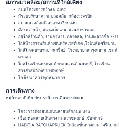
สภาพแวดล้อม/สถานที่ใกล้เคียง
ถนนโครงการกว้าง 8 เมตร
มีระบบรักษาความปลอดภัย ,กล้องวงจรปิด
สภาพแวดล้อมดี สะอาด เงียบสงบ
มีสระว่ายน้ำ, สนามเด็กเล่น, สวนสาธารณะ
อยู่ใกล้ร้านค้า, ร้านอาหาร, ตลาดสด, ร้านสะดวกซื้อ 7-11
ใกล้ห้างสรรพสินค้าเซ็นทรัลเวสต์เกต ,โรบินสันศรีสมาน
ใกล้โรงพยาบาลปากเกร็ด2, โรงพยาบาลกรุงสยาม เซนต์
คาลอส
ใกล้โรงเรียนพระหฤทัยคอนแวนต์ นนทบุรี, โรงเรียน
สารสาสน์วิเทศ ราชพฤกษ์
ใกล้ธนาคารทุกธนาคาร
การเดินทาง
หมู่บ้านฮาบิเทีย ปทุมธานี
การเดินทางสะดวก
โครงการตั้งอยู่บนถนนสายหลักถนน 345
เชื่อมต่อหลายเส้นทาง ถนนราชพฤกษ์ ,ชัยพฤกษ์
HABITIA RATCHAPRUEK
ใกล้จุดขึ้นทางด่วน “ศรีสมาน”